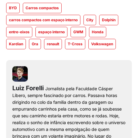
BYD
Carros compactos
carros compactos com espaço interno
City
Dolphin
entre-eixos
espaço interno
GWM
Honda
Kardian
Ora
renault
T-Cross
Volkswagen
Luiz Forelli
Jornalista pela Faculdade Cásper
Líbero, sempre fascinado por carros. Passava horas
dirigindo no colo da família dentro da garagem ou
empurrando carrinhos pela casa, como se já soubesse
que seu caminho estaria entre motores e rodas. Hoje,
realiza o sonho de infância escrevendo sobre o universo
automotivo com a mesma empolgação de quem
brincava com um volante imaginário. No lugar do