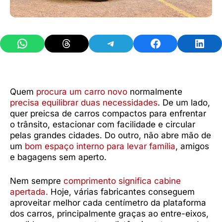
Share on WhatsApp
Share on Threads
Share on Telegram
Share on Facebook
Share 
Quem
procura um carro novo
normalmente
precisa equilibrar duas necessidades
. De um lado,
quer preicsa de carros compactos para enfrentar
o trânsito, estacionar com facilidade e circular
pelas grandes cidades. Do outro, não abre mão de
um
bom espaço interno para levar família
, amigos
e bagagens sem aperto.
Nem sempre
comprimento significa cabine
apertada.
Hoje, várias fabricantes conseguem
aproveitar melhor cada centímetro da plataforma
dos carros, principalmente graças ao entre-eixos,