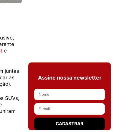
usive,
erente
t
e
m juntas
Assine nossa newsletter
car as
ção).
os SUVs,
e
 uniram