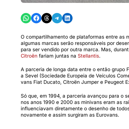
Share on WhatsApp
Share on Facebook
Share on Threads
Share on Telegram
Share on LinkedIn
O compartilhamento de plataformas entre as mar
algumas marcas serão responsáveis por desen
para ser vendido por outra marca. Mas, duran
Citroën
fariam juntas na
Stellantis
.
A parceria de longa data entre o então grupo F
a Sevel (Sociedade Europeia de Veículos Comer
vans Fiat Ducato, Citroën Jumper e Peugeot E
Só que, em 1994, a parceria avançou para o 
nos anos 1990 e 2000 as minivans eram as ra
influenciavam diretamente o desenho de todos 
novamente e assim surgiram as Eurovans.