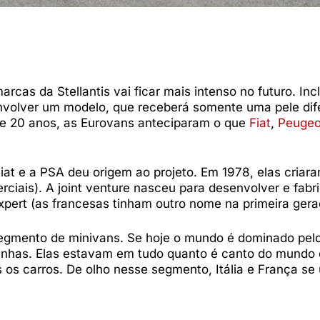
cas da Stellantis vai ficar mais intenso no futuro. Incl
volver um modelo, que receberá somente uma pele dif
te 20 anos, as Eurovans anteciparam o que
Fiat
,
Peugeo
iat e a PSA deu origem ao projeto. Em 1978, elas criara
ciais). A joint venture nasceu para desenvolver e fabri
xpert (as francesas tinham outro nome na primeira gera
segmento de minivans. Se hoje o mundo é dominado pel
inhas. Elas estavam em tudo quanto é canto do mundo 
os carros. De olho nesse segmento, Itália e França se