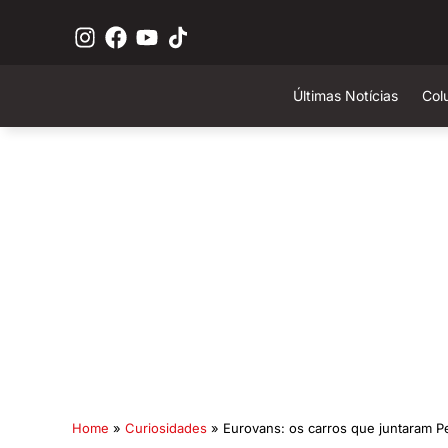
Últimas Notícias
Col
Home
»
Curiosidades
»
Eurovans: os carros que juntaram Peu