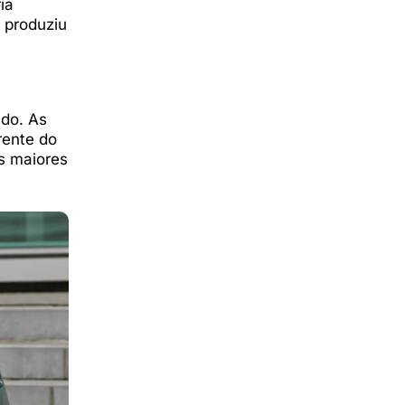
ia
, produziu
ado. As
rente do
s maiores