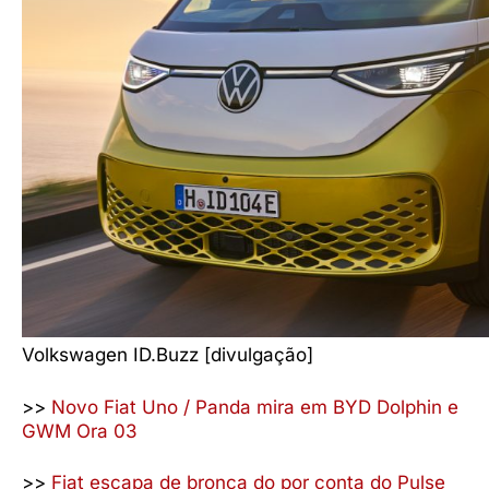
Volkswagen ID.Buzz [divulgação]
>>
Novo Fiat Uno / Panda mira em BYD Dolphin e
GWM Ora 03
>>
Fiat escapa de bronca do por conta do Pulse