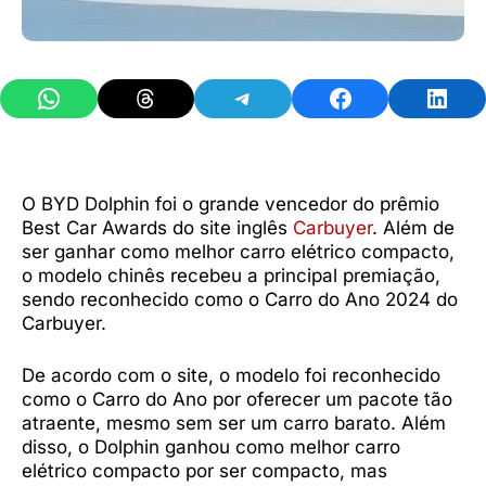
Share on WhatsApp
Share on Threads
Share on Telegram
Share on Facebook
Share 
O BYD Dolphin foi o grande vencedor do prêmio
Best Car Awards do site inglês
Carbuyer
. Além de
ser ganhar como melhor carro elétrico compacto,
o modelo chinês recebeu a principal premiação,
sendo reconhecido como o Carro do Ano 2024 do
Carbuyer.
De acordo com o site, o modelo foi reconhecido
como o Carro do Ano por oferecer um pacote tão
atraente, mesmo sem ser um carro barato. Além
disso, o Dolphin ganhou como melhor carro
elétrico compacto por ser compacto, mas