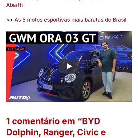
Abarth
>>
As 5 motos esportivas mais baratas do Brasil
1 comentário em “BYD
Dolphin, Ranger, Civic e