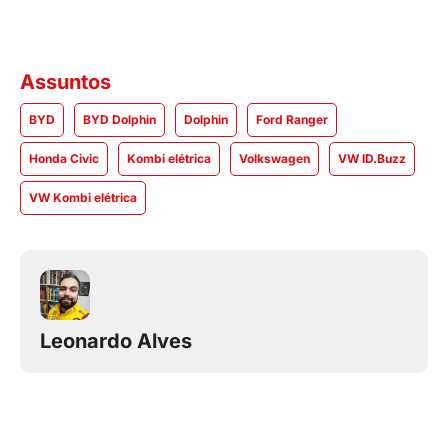
Assuntos
BYD
BYD Dolphin
Dolphin
Ford Ranger
Honda Civic
Kombi elétrica
Volkswagen
VW ID.Buzz
VW Kombi elétrica
Leonardo Alves