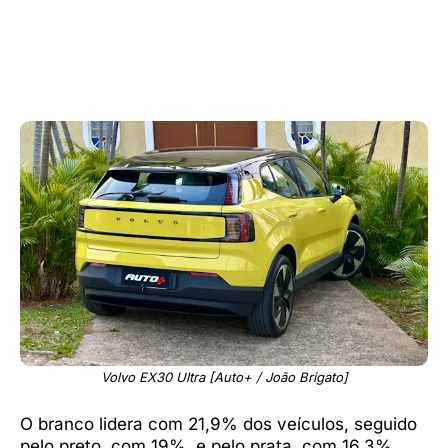
Volvo EX30 Ultra [Auto+ / João Brigato]
O branco lidera com 21,9% dos veículos, seguido
pelo preto, com 19%, e pelo prata, com 16,3%.