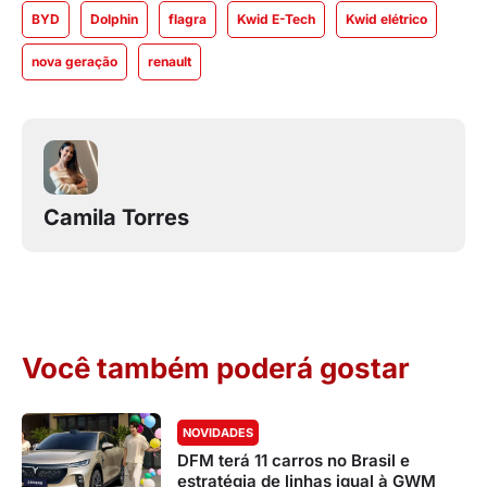
BYD
Dolphin
flagra
Kwid E-Tech
Kwid elétrico
nova geração
renault
Camila Torres
Você também poderá gostar
NOVIDADES
DFM terá 11 carros no Brasil e
estratégia de linhas igual à GWM