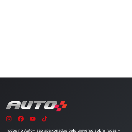
Todos no Auto+ são apaixonados pelo universo sobre rodas –