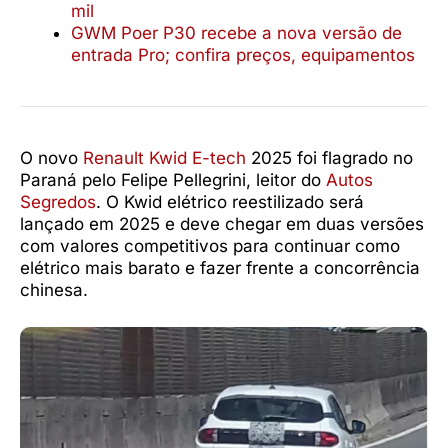
mil
GWM Poer P30 recebe a nova versão de
entrada Pro; confira preços, equipamentos
O novo
Renault Kwid E-tech
2025 foi flagrado no
Paraná pelo Felipe Pellegrini, leitor do
Autos
Segredos
. O Kwid elétrico reestilizado será
lançado em 2025 e deve chegar em duas versões
com valores competitivos para continuar como
elétrico mais barato e fazer frente a concorrência
chinesa.