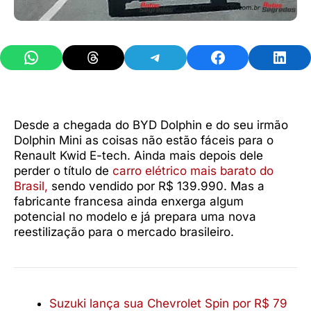
Share on WhatsApp
Share on Threads
Share on Telegram
Share on Facebook
Share 
Desde a chegada do BYD Dolphin e do seu irmão
Dolphin Mini as coisas não estão fáceis para o
Renault Kwid E-tech. Ainda mais depois dele
perder o título de
carro elétrico mais barato do
Brasil,
sendo vendido por R$ 139.990. Mas a
fabricante francesa ainda enxerga algum
potencial no modelo e já prepara uma nova
reestilização para o mercado brasileiro.
Suzuki lança sua Chevrolet Spin por R$ 79