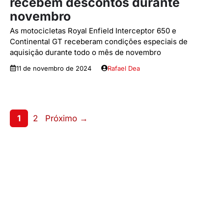
recebem descontos durante
novembro
As motocicletas Royal Enfield Interceptor 650 e
Continental GT receberam condições especiais de
aquisição durante todo o mês de novembro
11 de novembro de 2024
Rafael Dea
Page
Page
1
2
Próximo
→