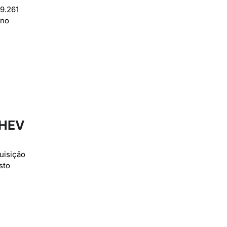
9.261
 no
MHEV
uisição
sto