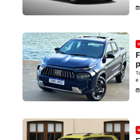
V
F
p
T
e
N