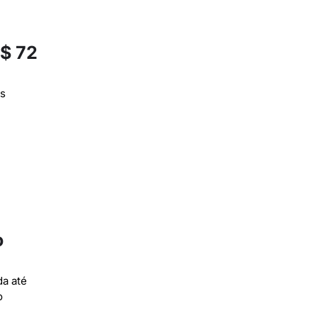
R$ 72
as
o
da até
o