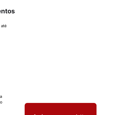
entos
 até
ra
po