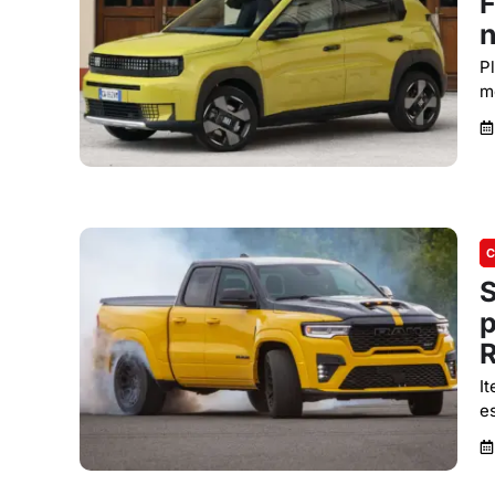
F
n
Pl
m
C
S
p
I
e