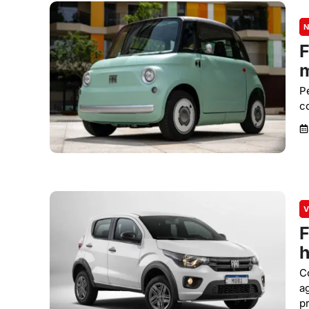
N
F
P
c
V
F
h
C
a
p