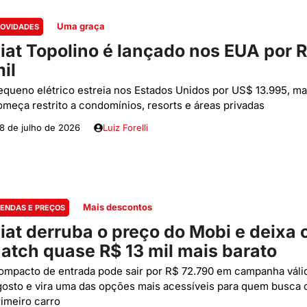
Uma graça
OVIDADES
iat Topolino é lançado nos EUA por 
mil
equeno elétrico estreia nos Estados Unidos por US$ 13.995, m
omeça restrito a condomínios, resorts e áreas privadas
8 de julho de 2026
Luiz Forelli
Mais descontos
ENDAS E PREÇOS
iat derruba o preço do Mobi e deixa 
atch quase R$ 13 mil mais barato
ompacto de entrada pode sair por R$ 72.790 em campanha váli
gosto e vira uma das opções mais acessíveis para quem busca 
rimeiro carro