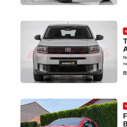
S
T
A
N
n
V
F
B