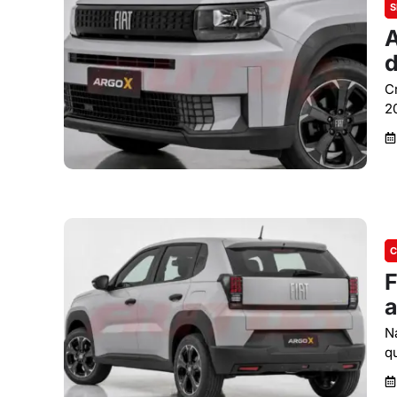
S
A
d
C
2
C
F
a
N
q