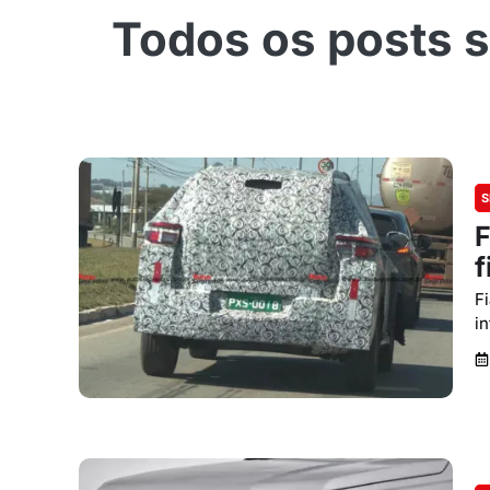
S
F
f
F
in