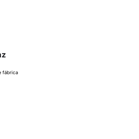
az
 fábrica