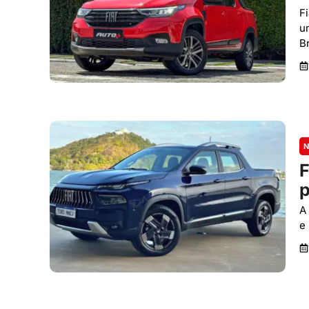
F
u
Br
N
F
p
A
e