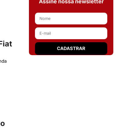
Assine nossa newsletter
Fiat
nda
no