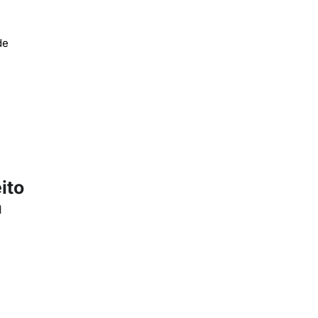
de
ito
m