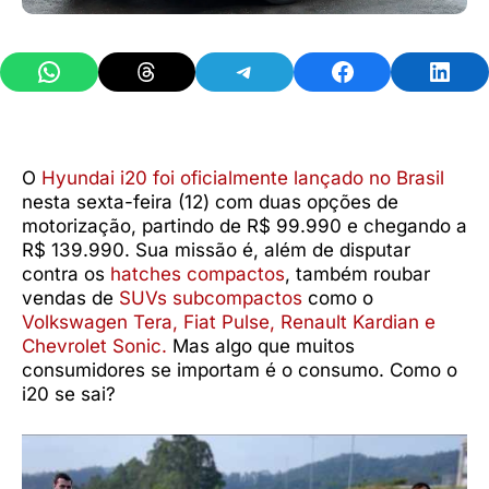
Share on WhatsApp
Share on Threads
Share on Telegram
Share on Facebook
Share 
O
Hyundai i20 foi oficialmente lançado no Brasil
nesta sexta-feira (12) com duas opções de
motorização, partindo de R$ 99.990 e chegando a
R$ 139.990. Sua missão é, além de disputar
contra os
hatches compactos
, também roubar
vendas de
SUVs subcompactos
como o
Volkswagen Tera, Fiat Pulse, Renault Kardian e
Chevrolet Sonic.
Mas algo que muitos
consumidores se importam é o consumo. Como o
i20 se sai?