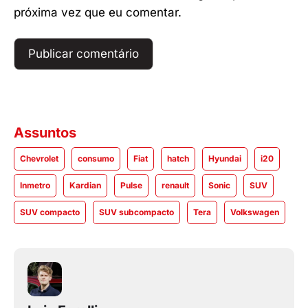
próxima vez que eu comentar.
Assuntos
Chevrolet
consumo
Fiat
hatch
Hyundai
i20
Inmetro
Kardian
Pulse
renault
Sonic
SUV
SUV compacto
SUV subcompacto
Tera
Volkswagen