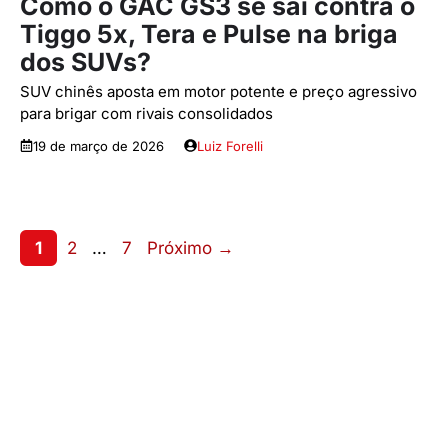
Como o GAC GS3 se sai contra o
Tiggo 5x, Tera e Pulse na briga
dos SUVs?
SUV chinês aposta em motor potente e preço agressivo
para brigar com rivais consolidados
19 de março de 2026
Luiz Forelli
Page
Page
Page
1
2
…
7
Próximo
→