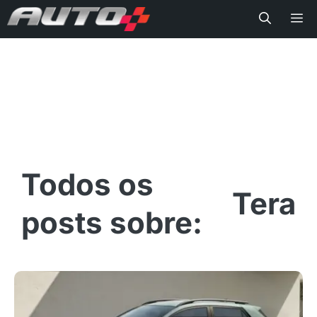
Me
Tera