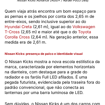
Nissan Kicks Advance [Auto+ / Rafael Pocci Déa]
Quem viaja atrás encontra um bom espaço para
as pernas e os joelhos por conta dos 2,65 m de
entre-eixos, sendo inclusive superior ao do
Hyundai Creta
(2,61 m), igual ao do
Volkswagen
T-Cross
(2,65 m) e maior até que o do
Toyota
Corolla Cross
(2,64 m). Na geração anterior, essa
medida era de 2,61 m.
Nissan Kicks: presença de palco e identidade visual
O Nissan Kicks mostra a nova escola estilística da
marca, caracterizada por elementos horizontais
na dianteira, com destaque para a grade do
radiador e os faróis Full LED afilados. É uma
pegada futurista, evidenciada pela traseira fora do
padrão convencional, que não conecta as
lanternas por uma barra luminosa de LED.
Sem dúvidas, o Nissan Kicks é um dos carros com