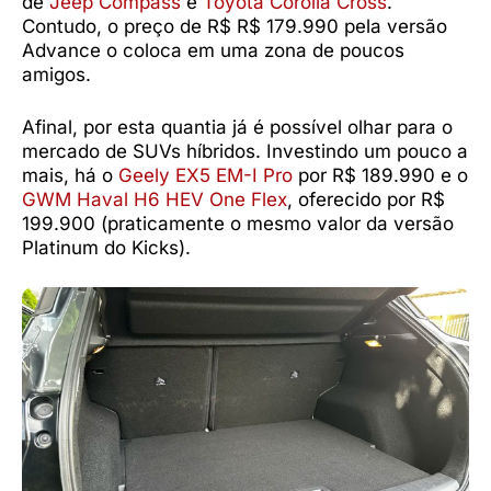
de
Jeep Compass
e
Toyota Corolla Cross
.
Contudo, o preço de R$ R$ 179.990 pela versão
Advance o coloca em uma zona de poucos
amigos.
Afinal, por esta quantia já é possível olhar para o
mercado de SUVs híbridos. Investindo um pouco a
mais, há o
Geely EX5 EM-I Pro
por R$ 189.990 e o
GWM Haval H6 HEV One Flex
, oferecido por R$
199.900 (praticamente o mesmo valor da versão
Platinum do Kicks).