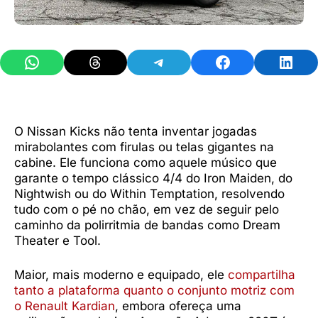
Share on WhatsApp
Share on Threads
Share on Telegram
Share on Facebook
Share 
O Nissan Kicks não tenta inventar jogadas
mirabolantes com firulas ou telas gigantes na
cabine. Ele funciona como aquele músico que
garante o tempo clássico 4/4 do Iron Maiden, do
Nightwish ou do Within Temptation, resolvendo
tudo com o pé no chão, em vez de seguir pelo
caminho da polirritmia de bandas como Dream
Theater e Tool.
Maior, mais moderno e equipado, ele
compartilha
tanto a plataforma quanto o conjunto motriz com
o Renault Kardian
, embora ofereça uma