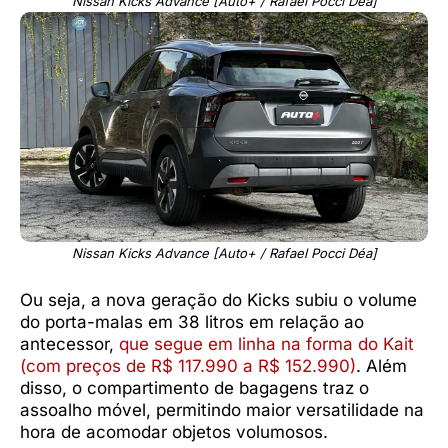
Nissan Kicks Advance [Auto+ / Rafael Pocci Déa]
Nissan Kicks Advance [Auto+ / Rafael Pocci Déa]
Ou seja, a nova geração do Kicks subiu o volume
do porta-malas em 38 litros em relação ao
antecessor,
que segue em linha na forma do Kait
(com preços de R$ 117.990 a R$ 152.990)
. Além
disso, o compartimento de bagagens traz o
assoalho móvel, permitindo maior versatilidade na
hora de acomodar objetos volumosos.