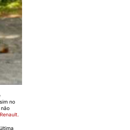
e
sim no
a não
Renault.
última