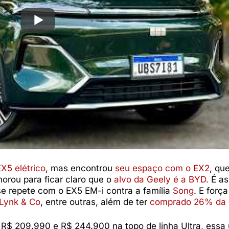
EX5 elétrico
, mas encontrou
seu espaço com o EX2
, qu
orou para ficar claro que o
alvo da Geely é a BYD.
É as
se repete com o EX5 EM-i contra a família
Song
. E forç
 Lynk & Co
, entre outras, além de ter
comprado 26% da 
R$ 209.990 e R$ 244.900 na topo de linha Ultra, essa 