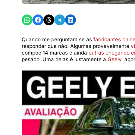
Share on WhatsApp
Share on Facebook
Share on Threads
Share on Telegram
Share on LinkedIn
Quando me perguntam se as
fabricantes chi
responder que não. Algumas provavelmente
v
compõe 14 marcas e ainda
outras chegando 
pesado. Uma delas é justamente a
Geely
, ago