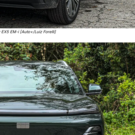
 EX5 EM-i [Auto+/Luiz Forelli]