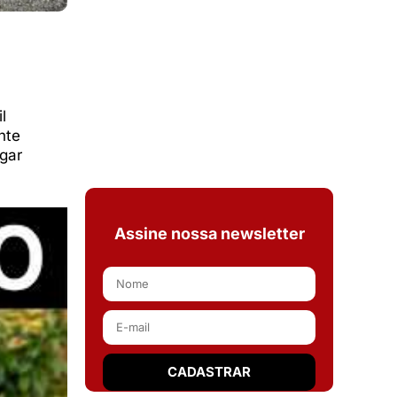
l
nte
gar
Assine nossa newsletter