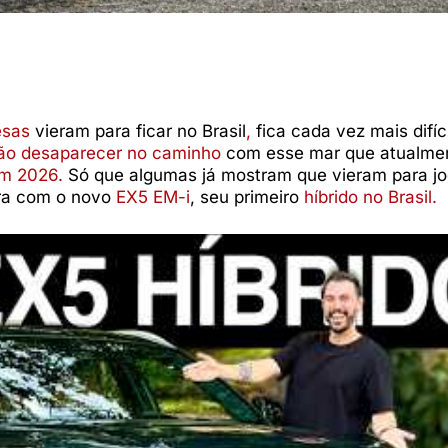
nesas
vieram para ficar no Brasil
,
fica cada vez mais difíci
ão desaparecer no caminho
com esse mar que atualme
em 2026.
Só que algumas já mostram que vieram para jo
ra com o novo
EX5 EM-i
, seu primeiro
híbrido no Brasil.