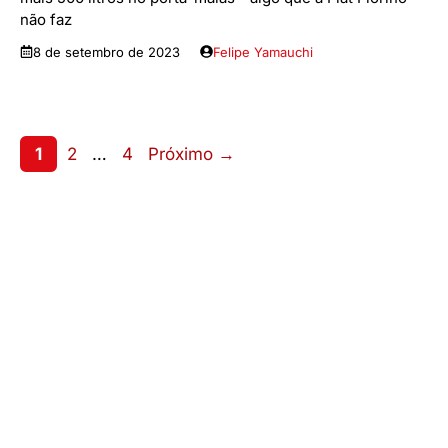
não faz
8 de setembro de 2023
Felipe Yamauchi
Page
Page
Page
1
2
…
4
Próximo
→