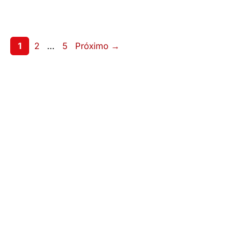
Page
Page
Page
1
2
…
5
Próximo
→