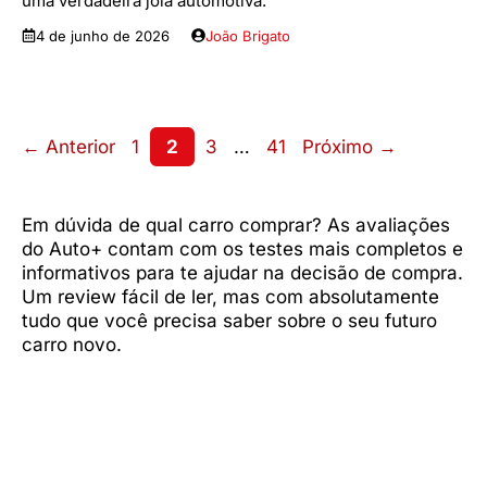
uma verdadeira joia automotiva.
4 de junho de 2026
João Brigato
Page
Page
Page
Page
←
Anterior
1
2
3
…
41
Próximo
→
Em dúvida de qual carro comprar? As avaliações
do Auto+ contam com os testes mais completos e
informativos para te ajudar na decisão de compra.
Um review fácil de ler, mas com absolutamente
tudo que você precisa saber sobre o seu futuro
carro novo.